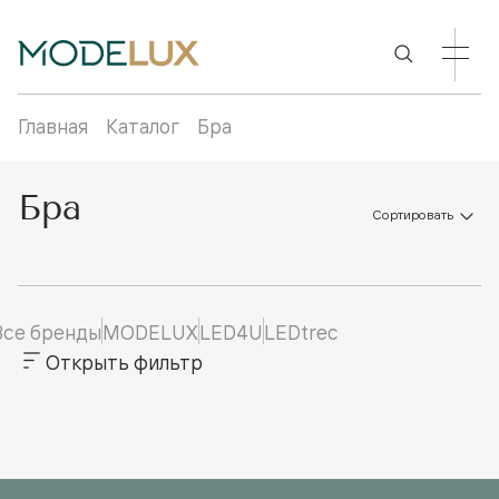
Главная
Каталог
Бра
Бра
Сортировать
Все бренды
MODELUX
LED4U
LEDtrec
Открыть фильтр