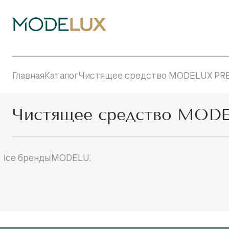
Главная
Каталог
Чистящее средство MODELUX PREM
Чистящее средство MODEL
Все бренды
MODELUX