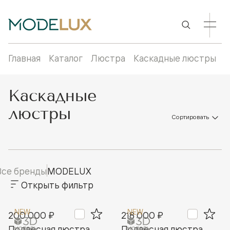
Главная
Каталог
Люстра
Каскадные люстры
Каскадные
люстры
Сортировать
Все бренды
MODELUX
Открыть фильтр
NEW
NEW
200 000 ₽
218 000 ₽
Подвесная люстра
Подвесная люстра