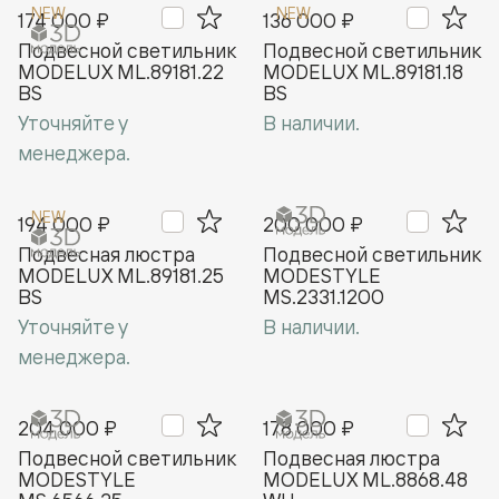
NEW
NEW
174 000 ₽
136 000 ₽
Подвесной светильник
Подвесной светильник
MODELUX ML.89181.22
MODELUX ML.89181.18
BS
BS
Уточняйте у
В наличии.
менеджера.
NEW
194 000 ₽
200 000 ₽
Подвесная люстра
Подвесной светильник
MODELUX ML.89181.25
MODESTYLE
BS
MS.2331.1200
Уточняйте у
В наличии.
менеджера.
204 000 ₽
178 000 ₽
Подвесной светильник
Подвесная люстра
MODESTYLE
MODELUX ML.8868.48