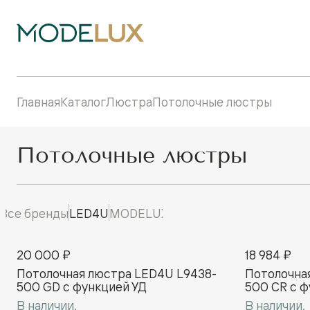
Главная
Каталог
Люстра
Потолочные люстры
Потолочные люстры
Все бренды
LED4U
MODELUX
20 000 ₽
18 984 ₽
Потолочная люстра LED4U L9438-
Потолочна
500 GD с функцией УД
500 CR с ф
В наличии.
В наличии.