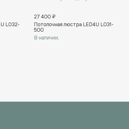
27 400 ₽
4U L032-
Потолочная люстра LED4U L031-
500
В наличии.