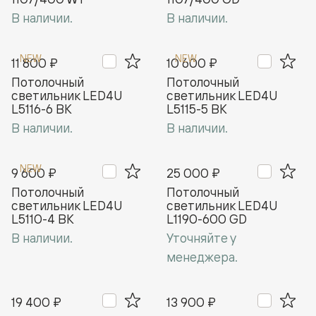
В наличии.
В наличии.
NEW
NEW
11 800 ₽
10 600 ₽
Потолочный
Потолочный
светильник LED4U
светильник LED4U
L5116-6 BK
L5115-5 BK
В наличии.
В наличии.
NEW
9 600 ₽
25 000 ₽
Потолочный
Потолочный
светильник LED4U
cветильник LED4U
L5110-4 BK
L1190-600 GD
В наличии.
Уточняйте у
менеджера.
19 400 ₽
13 900 ₽