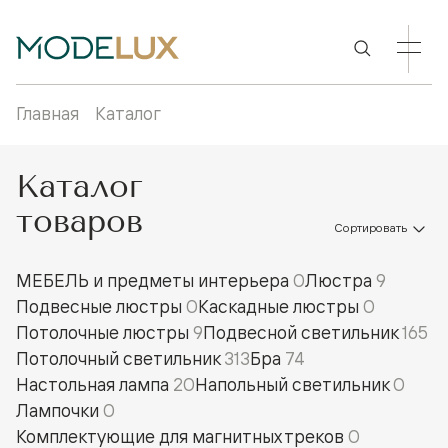
Главная
Каталог
Каталог
товаров
Сортировать
МЕБЕЛЬ и предметы интерьера
0
Люстра
9
Подвесные люстры
0
Каскадные люстры
0
Потолочные люстры
9
Подвесной светильник
165
Потолочный светильник
313
Бра
74
Настольная лампа
20
Напольный светильник
0
Лампочки
0
Комплектующие для магнитных треков
0