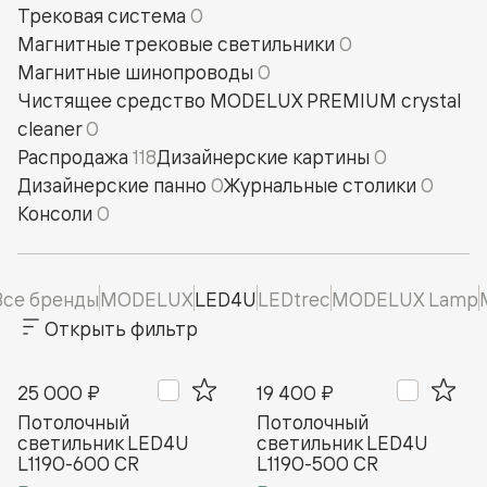
Трековая система
0
Магнитные трековые светильники
0
Магнитные шинопроводы
0
Чистящее средство MODELUX PREMIUM crystal
cleaner
0
Распродажа
118
Дизайнерские картины
0
Дизайнерские панно
0
Журнальные столики
0
Консоли
0
Все бренды
MODELUX
LED4U
LEDtrec
MODELUX Lamp
Открыть фильтр
25 000 ₽
19 400 ₽
Потолочный
Потолочный
cветильник LED4U
cветильник LED4U
L1190-600 CR
L1190-500 CR