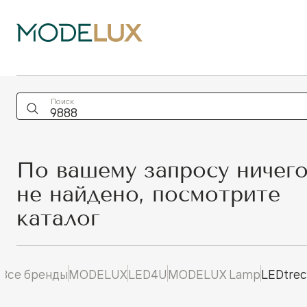
Поиск
По вашему запросу ничег
не найдено, посмотрите
каталог
Все бренды
MODELUX
LED4U
MODELUX Lamp
LEDtrec