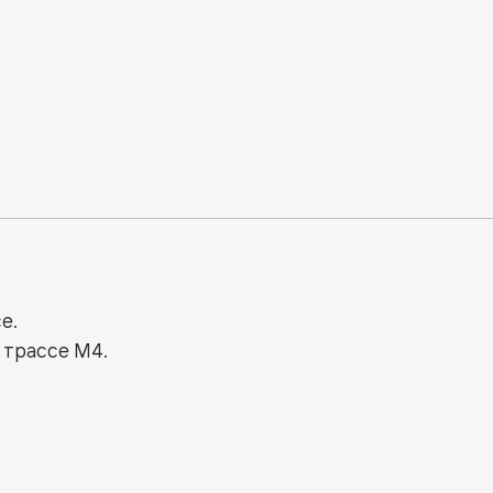
е.
 трассе М4.