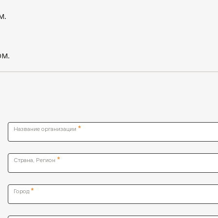
м.
ом.
*
Название организации
*
Страна, Регион
*
Город