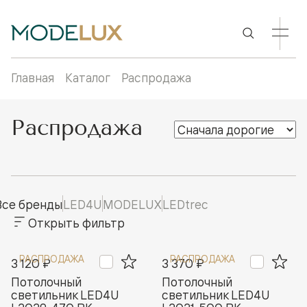
Главная
Каталог
Распродажа
Распродажа
Все бренды
LED4U
MODELUX
LEDtrec
Открыть фильтр
РАСПРОДАЖА
РАСПРОДАЖА
3 120 ₽
3 370 ₽
Потолочный
Потолочный
светильник LED4U
светильник LED4U