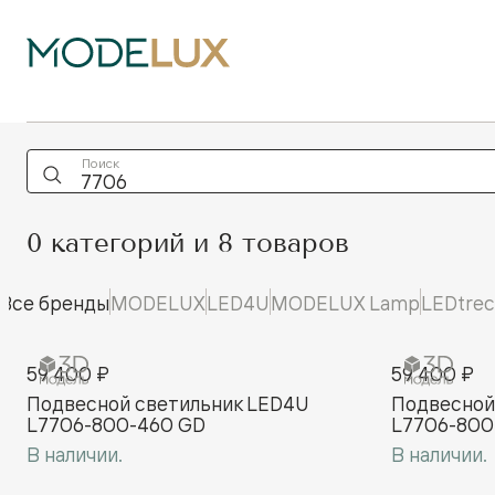
Поиск
0 категорий и 8 товаров
Все бренды
MODELUX
LED4U
MODELUX Lamp
LEDtrec
59 400 ₽
59 400 ₽
Подвесной cветильник LED4U
Подвесной
L7706-800-460 GD
L7706-800
В наличии.
В наличии.